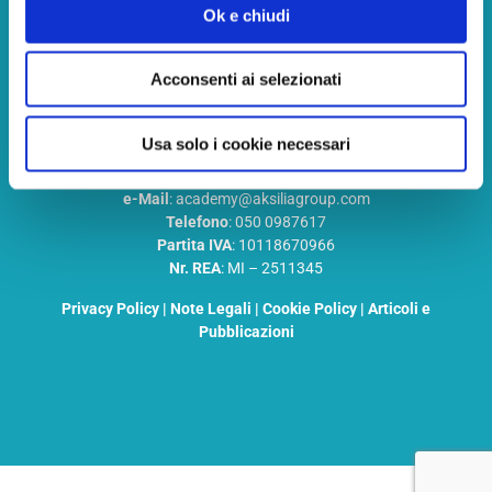
Ok e chiudi
Aksilia Academy S.R.L
Acconsenti ai selezionati
Società Benefit A Socio Unico
Usa solo i cookie necessari
La Nostra Sede Legale
: Milano (MI) Via Fontana 22, CAP 20122
Indirizzo PEC
: aksiliaacademy@pec.it
e-Mail
: academy@aksiliagroup.com
Telefono
: 050 0987617
Partita IVA
: 10118670966
Nr. REA
: MI – 2511345
Privacy Policy
|
Note Legali
|
Cookie Policy
|
Articoli e
Pubblicazioni