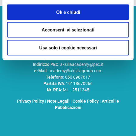
Ok e chiudi
Aksilia Academy S.R.L
Acconsenti ai selezionati
Società Benefit A Socio Unico
Usa solo i cookie necessari
La Nostra Sede Legale
: Milano (MI) Via Fontana 22, CAP 20122
Indirizzo PEC
: aksiliaacademy@pec.it
e-Mail
: academy@aksiliagroup.com
Telefono
: 050 0987617
Partita IVA
: 10118670966
Nr. REA
: MI – 2511345
Privacy Policy
|
Note Legali
|
Cookie Policy
|
Articoli e
Pubblicazioni