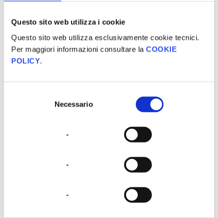
Questo sito web utilizza i cookie
Questo sito web utilizza esclusivamente cookie tecnici.
Per maggiori informazioni consultare la
COOKIE
POLICY
.
Corso di Formazione “Il Rappresentante delle future
generazioni”
Selezione
€
0,00
Necessario
del
consenso
E-Learning
-
Aggiungi al carrello
-
-